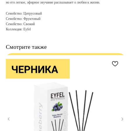
но его легкое, эфирное звучание рассказывает о любви к жизни.
Семейство: Цитрусовый
Семейство: Фруктовый
Семейство: Свежий
Коллекция: Eyfel
Смотрите также