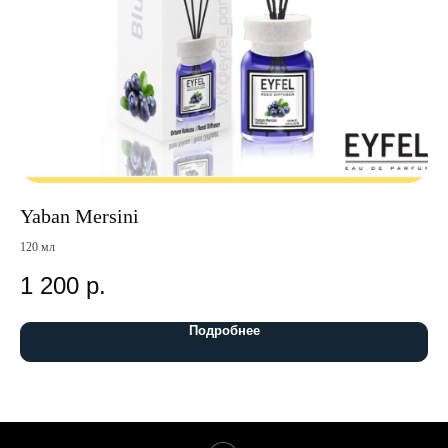
Yaban Mersini
Bi
120 мл
120
1 200
р.
2
Подробнее