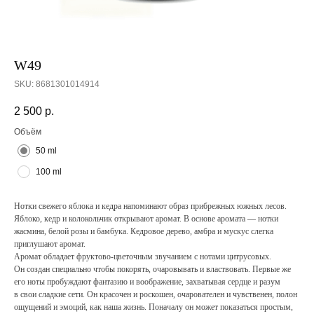
W49
SKU:
8681301014914
2 500
р.
Объём
50 ml
100 ml
Нотки свежего яблока и кедра напоминают образ прибрежных южных лесов.
Яблоко, кедр и колокольчик открывают аромат. В основе аромата — нотки
жасмина, белой розы и бамбука. Кедровое дерево, амбра и мускус слегка
приглушают аромат.
Аромат обладает фруктово-цветочным звучанием с нотами цитрусовых.
Он создан специально чтобы покорять, очаровывать и властвовать. Первые же
его ноты пробуждают фантазию и воображение, захватывая сердце и разум
в свои сладкие сети. Он красочен и роскошен, очарователен и чувственен, полон
ощущений и эмоций, как наша жизнь. Поначалу он может показаться простым,