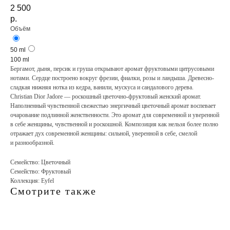
2 500
р.
Объём
50 ml
100 ml
Бергамот, дыня, персик и груша открывают аромат фруктовыми цитрусовыми
нотами. Сердце построено вокруг фрезии, фиалки, розы и ландыша. Древесно-
сладкая нижняя нотка из кедра, ванили, мускуса и сандалового дерева.
Christian Dior Jadore — роскошный цветочно-фруктовый женский аромат.
Наполненный чувственной свежестью энергичный цветочный аромат воспевает
очарование подлинной женственности. Это аромат для современной и уверенной
в себе женщины, чувственной и роскошной. Композиция как нельзя более полно
отражает дух современной женщины: сильной, уверенной в себе, смелой
и разнообразной.
Семейство: Цветочный
Семейство: Фруктовый
Коллекция: Eyfel
Смотрите также
d