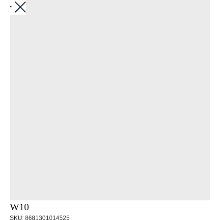
Назад
W10
SKU:
8681301014525