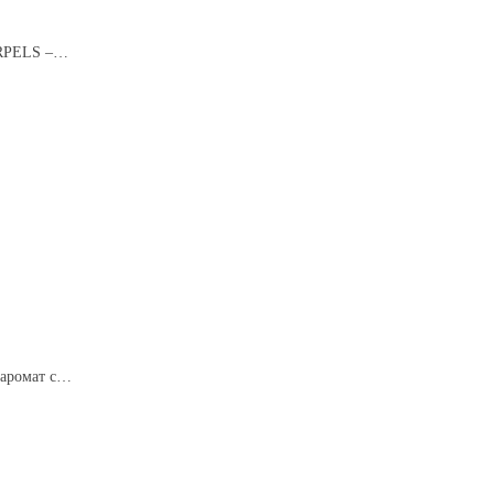
RPELS –
аромат с
ером.
ятно