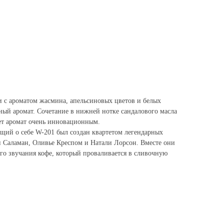
и с ароматом жасмина, апельсиновых цветов и белых
ный аромат. Сочетание в нижней нотке сандалового масла
ает аромат очень инновационным.
яющий о себе W-201 был создан квартетом легендарных
 Саламан, Оливье Креспом и Натали Лорсон. Вместе они
го звучания кофе, который проваливается в сливочную