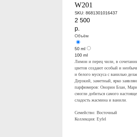
W201
SKU:
8681301016437
2 500
р.
Объём
50 ml
100 ml
Лимон и перец чили, в сочетани
цветов создают особый и необыч
и белого мускуса с ванилью дел
Дерзкий, заметный, ярко заявл
парфюмеров: Онорин Блан, Мари
смогли добиться самого настояще
сладость жасмина и ванили.
Семейство: Восточный
Коллекция: Eyfel