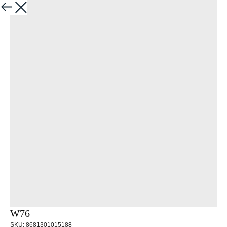
Назад
W76
SKU:
8681301015188