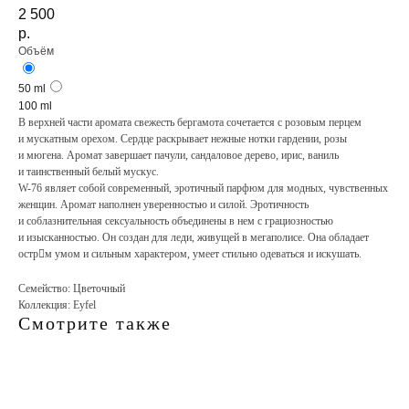
2 500
р.
Объём
50 ml
100 ml
В верхней части аромата свежесть бергамота сочетается с розовым перцем
и мускатным орехом. Сердце раскрывает нежные нотки гардении, розы
и мюгена. Аромат завершает пачули, сандаловое дерево, ирис, ваниль
и таинственный белый мускус.
W-76 являет собой современный, эротичный парфюм для модных, чувственных
женщин. Аромат наполнен уверенностью и силой. Эротичность
и соблазнительная сексуальность объединены в нем с грациозностью
и изысканностью. Он создан для леди, живущей в мегаполисе. Она обладает
остр􏰀м умом и сильным характером, умеет стильно одеваться и искушать.
Семейство: Цветочный
Коллекция: Eyfel
Смотрите также