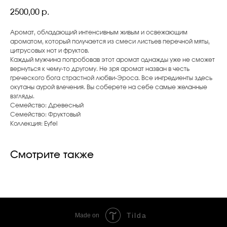
2500,00
р.
Аромат, обладающий интенсивным живым и освежающим
ароматом, который получается из смеси листьев перечной мяты,
цитрусовых нот и фруктов.
Каждый мужчина попробовав этот аромат однажды уже не сможет
вернуться к чему-то другому. Не зря аромат назван в честь
греческого бога страстной любви-Эроса. Все ингредиенты здесь
окутаны аурой влечения. Вы соберете на себе самые желанные
взгляды.
Семейство: Древесный
Семейство: Фруктовый
Коллекция: Eyfel
Смотрите также
Tilda
Made on