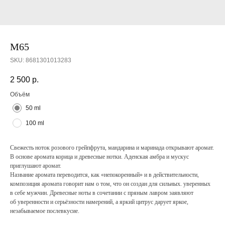
M65
SKU:
8681301013283
2 500
р.
Объём
50 ml
100 ml
Cвежесть ноток розового грейпфрута, мандарина и маринада открывают аромат.
В основе аромата корица и древесные нотки. Аденская амбра и мускус
приглушают аромат.
Название аромата переводится, как «непокоренный» и в действительности,
композиция аромата говорит нам о том, что он создан для сильных. уверенных
в себе мужчин. Древесные ноты в сочетании с пряным лавром заявляют
об уверенности и серьёзности намерений, а яркий цитрус дарует яркое,
незабываемое послевкусие.